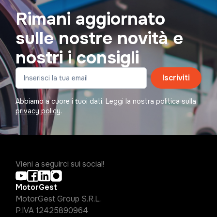
Rimani aggiornato
sulle nostre novità e
nostri i consigli
Iscriviti
Abbiamo a cuore i tuoi dati. Leggi la nostra politica sulla
privacy policy
.
Vieni a seguirci sui social!
MotorGest
MotorGest Group S.R.L.
P.IVA 12425890964