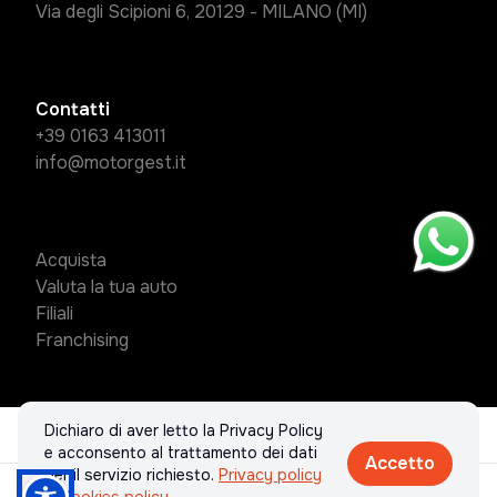
Via degli Scipioni 6, 20129 - MILANO (MI)
Contatti
+39 0163 413011
info@motorgest.it
Acquista
Valuta la tua auto
Filiali
Franchising
Dichiaro di aver letto la Privacy Policy
© 2026 MotorGest Group S.R.L.. Tutti i diritti riservati.
e acconsento al trattamento dei dati
Accetto
Privacy policy & Cookies policy
per il servizio richiesto.
Privacy policy