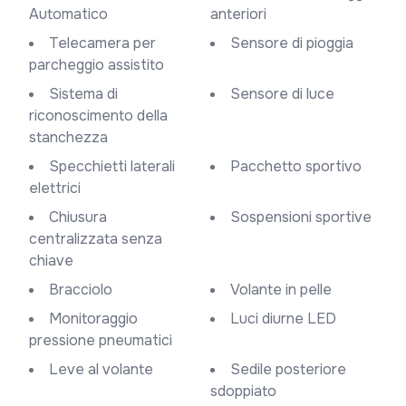
Automatico
anteriori
Telecamera per
Sensore di pioggia
parcheggio assistito
Sistema di
Sensore di luce
riconoscimento della
stanchezza
Specchietti laterali
Pacchetto sportivo
elettrici
Chiusura
Sospensioni sportive
centralizzata senza
chiave
Bracciolo
Volante in pelle
Monitoraggio
Luci diurne LED
pressione pneumatici
Leve al volante
Sedile posteriore
sdoppiato