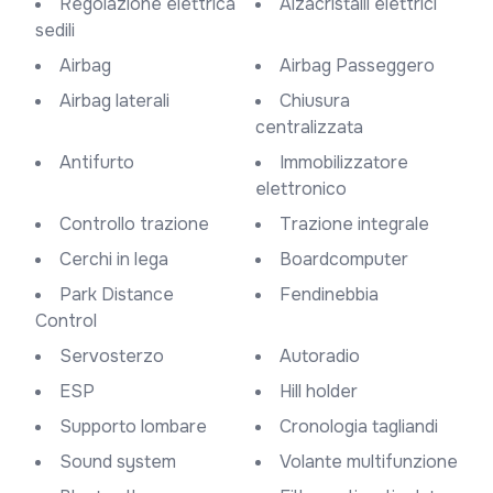
Regolazione elettrica
Alzacristalli elettrici
sedili
Airbag
Airbag Passeggero
Airbag laterali
Chiusura
centralizzata
Antifurto
Immobilizzatore
elettronico
Controllo trazione
Trazione integrale
Cerchi in lega
Boardcomputer
Park Distance
Fendinebbia
Control
Servosterzo
Autoradio
ESP
Hill holder
Supporto lombare
Cronologia tagliandi
Sound system
Volante multifunzione