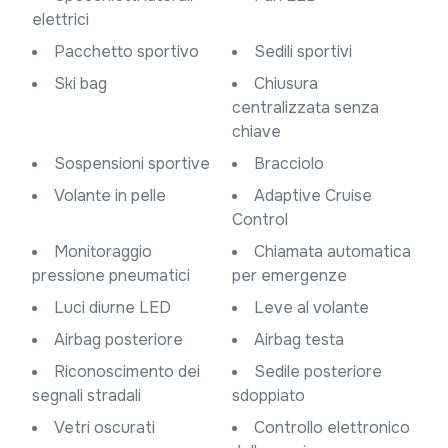
elettrici
Pacchetto sportivo
Sedili sportivi
Ski bag
Chiusura
centralizzata senza
chiave
Sospensioni sportive
Bracciolo
Volante in pelle
Adaptive Cruise
Control
Monitoraggio
Chiamata automatica
pressione pneumatici
per emergenze
Luci diurne LED
Leve al volante
Airbag posteriore
Airbag testa
Riconoscimento dei
Sedile posteriore
segnali stradali
sdoppiato
Vetri oscurati
Controllo elettronico