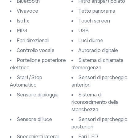
Bluetooth
Filtro antiparticolato
Vivavoce
Tetto panorama
Isofix
Touch screen
MP3
USB
Fari direzionali
Luci diurne
Controllo vocale
Autoradio digitale
Portellone posteriore
Sistema di chiamata
elettrico
d'emergenza
Start/Stop
Sensori di parcheggio
Automatico
anteriori
Sensore di pioggia
Sistema di
riconoscimento della
stanchezza
Sensore di luce
Sensori di parcheggio
posteriori
Specchietti laterali
Fari LED