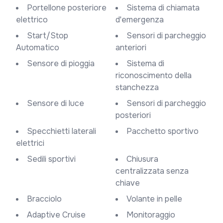
Portellone posteriore
Sistema di chiamata
elettrico
d'emergenza
Start/Stop
Sensori di parcheggio
Automatico
anteriori
Sensore di pioggia
Sistema di
riconoscimento della
stanchezza
Sensore di luce
Sensori di parcheggio
posteriori
Specchietti laterali
Pacchetto sportivo
elettrici
Sedili sportivi
Chiusura
centralizzata senza
chiave
Bracciolo
Volante in pelle
Adaptive Cruise
Monitoraggio