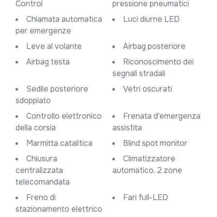
Control
pressione pneumatici
Chiamata automatica
Luci diurne LED
per emergenze
Leve al volante
Airbag posteriore
Airbag testa
Riconoscimento dei
segnali stradali
Sedile posteriore
Vetri oscurati
sdoppiato
Controllo elettronico
Frenata d'emergenza
della corsia
assistita
Marmitta catalitica
Blind spot monitor
Chiusura
Climatizzatore
centralizzata
automatico, 2 zone
telecomandata
Freno di
Fari full-LED
stazionamento elettrico