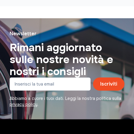
Newsletter
Rimani aggiornato
sulle nostre novità e
nostri i consigli
Iscriviti
Abbiamo a cuore i tuoi dati. Leggi la nostra politica sulla
privacy policy
.