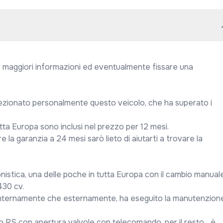
 maggiori informazioni ed eventualmente fissare una 
ezionato personalmente questo veicolo, che ha superato i 
uropa sono inclusi nel prezzo per 12 mesi.

la garanzia a 24 mesi sarò lieto di aiutarti a trovare la 
onistica, una delle poche in tutta Europa con il cambio manuale;
30 cv.

 internamente che esternamente, ha eseguito la manutenzione
vo RS con apertura valvole con telecomando, per il resto... è 