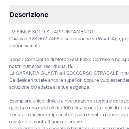
Descrizione
- VISIBILE SOLO SU APPUNTAMENTO -

Chiama il 328 662 7469 o scrivi, anche su WhatsApp, per
videochiamata.

Sono il Consulente di MotorGest Fabio Carrese e ho isp
nostri numerosi test di qualità.

La GARANZIA GUASTI e il SOCCORSO STRADALE in tutta E
Se desideri tutele ancora superiori oppure vuoi estendere 
soluzione più adatta alle tue esigenze.

Esemplare unico, di sicura rivalutazione storica e collezi
questa è una delle ultime 100 unità prodotte, quindi con 4
Tenuta in maniera impeccabile, l’auto sembra nuova sia
regolare e monta 4 gomme nuove.

Tra gli optional, da segnalare l’impianto di scarico sporti