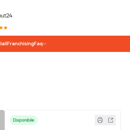
liali
Franchising
Faq
Disponibile