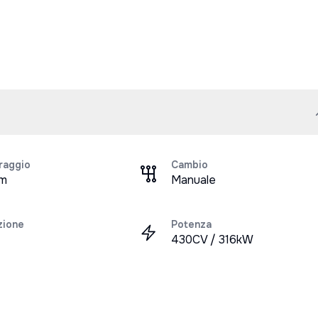
raggio
Cambio
km
Manuale
zione
Potenza
430CV / 316kW