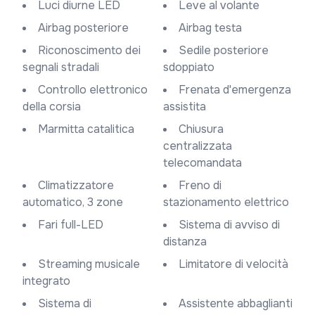
Luci diurne LED
Leve al volante
Airbag posteriore
Airbag testa
Riconoscimento dei
Sedile posteriore
segnali stradali
sdoppiato
Controllo elettronico
Frenata d'emergenza
della corsia
assistita
Marmitta catalitica
Chiusura
centralizzata
telecomandata
Climatizzatore
Freno di
automatico, 3 zone
stazionamento elettrico
Fari full-LED
Sistema di avviso di
distanza
Streaming musicale
Limitatore di velocità
integrato
Sistema di
Assistente abbaglianti