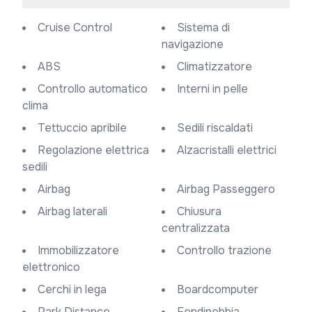
Cruise Control
Sistema di
navigazione
ABS
Climatizzatore
Controllo automatico
Interni in pelle
clima
Tettuccio apribile
Sedili riscaldati
Regolazione elettrica
Alzacristalli elettrici
sedili
Airbag
Airbag Passeggero
Airbag laterali
Chiusura
centralizzata
Immobilizzatore
Controllo trazione
elettronico
Cerchi in lega
Boardcomputer
Park Distance
Fendinebbia