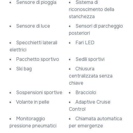
Sensore di pioggia
Sistema di
riconoscimento della
stanchezza
Sensore di luce
Sensori di parcheggio
posteriori
Specchietti laterali
Fari LED
elettrici
Pacchetto sportivo
Sedili sportivi
Ski bag
Chiusura
centralizzata senza
chiave
Sospensioni sportive
Bracciolo
Volante in pelle
Adaptive Cruise
Control
Monitoraggio
Chiamata automatica
pressione pneumatici
per emergenze