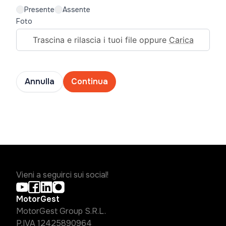
Presente
Assente
Foto
Trascina e rilascia i tuoi file oppure
Carica
Annulla
Continua
Vieni a seguirci sui social!
MotorGest
MotorGest Group S.R.L.
P.IVA 12425890964