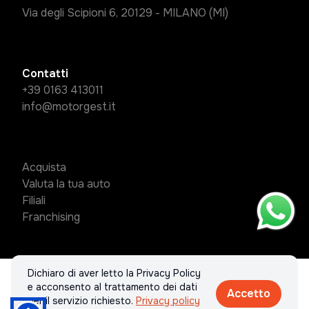
Via degli Scipioni 6, 20129 - MILANO (MI)
Contatti
+39 0163 413011
info@motorgest.it
Acquista
Valuta la tua auto
Filiali
Franchising
Dichiaro di aver letto la Privacy Policy
© 2026 MotorGest Group S.R.L.. Tutti i diritti riservati.
e acconsento al trattamento dei dati
Accetto
Privacy policy & Cookies policy
per il servizio richiesto.
Privacy policy